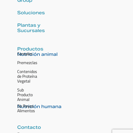
Group
Soluciones
Plantas y
Sucursales
Productos
Cereales
Nutrición animal
Premezclas
Contenidos
de Proteína
Vegetal
Sub
Producto
Animal
De Reyes
Nutrición humana
Alimentos
Contacto