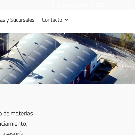
UF: $
40844.79
EN
ES
as y Sucursales
Contacto
o de materias
nciamiento,
, asesoría