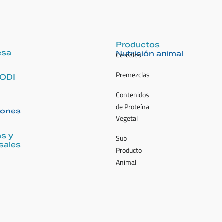
Productos
esa
Nutrición animal
Cereales
Premezclas
ODI
Contenidos
de Proteína
iones
Vegetal
as y
Sub
sales
Producto
Animal
Nutrición humana
De Reyes
Alimentos