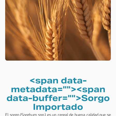
<span data-
metadata="
"><span
data-buffer="
">Sorgo
Importado
El sorgo (Sorghum spp.) es un cereal de buena calidad que se