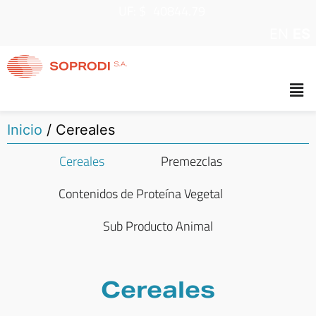
UF: $
40844.79
EN
ES
Inicio
/
Cereales
Cereales
Premezclas
Contenidos de Proteína Vegetal
Sub Producto Animal
Cereales