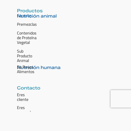
Productos
Cereales
Nutrición animal
Premezclas
Contenidos
de Proteína
Vegetal
Sub
Producto
Animal
De Reyes
Nutrición humana
Alimentos
Contacto
Eres
cliente
Eres
proveedor