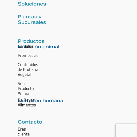
Soluciones
Plantas y
Sucursales
Productos
Cereales
Nutrición animal
Premezclas
Contenidos
de Proteína
Vegetal
Sub
Producto
Animal
De Reyes
Nutrición humana
Alimentos
Contacto
Eres
cliente