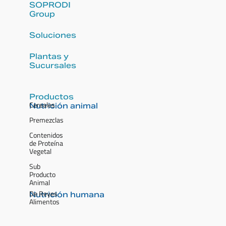
SOPRODI
Group
Soluciones
Plantas y
Sucursales
Productos
Cereales
Nutrición animal
Premezclas
Contenidos
de Proteína
Vegetal
Sub
Producto
Animal
De Reyes
Nutrición humana
Alimentos