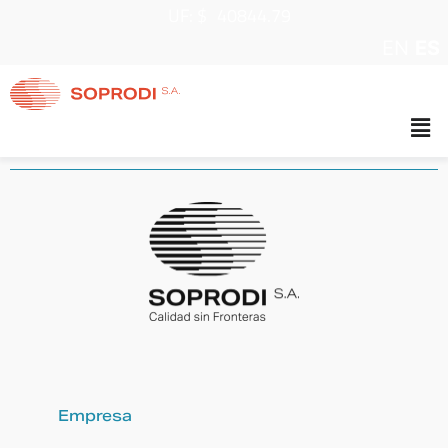
UF: $
40844.79
EN
ES
Empresa